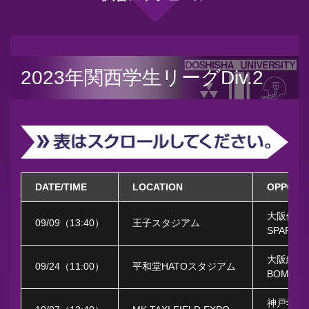
2023年関西学生リーグDiv.2
DATE/TIME
LOCATION
OPPONE
大阪体育
09/09
（
13:40
）
王子スタジアム
SPARTA
大阪経済
09/24
（
11:00
）
平和堂HATOスタジアム
BOMBER
神戸学院