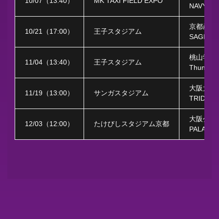
10/07
（
13:40
）
MK TAXI FIELD EXPO
NAVY SE
京都産業
10/21
（
17:00
）
王子スタジアム
SAGITTA
桃山学院
11/04
（
13:40
）
王子スタジアム
Thunderi
大阪大学
11/19
（
13:00
）
サンガスタジアム
TRIDEN
大阪公立
12/03
（
12:00
）
たけびしスタジアム京都
PALADIN