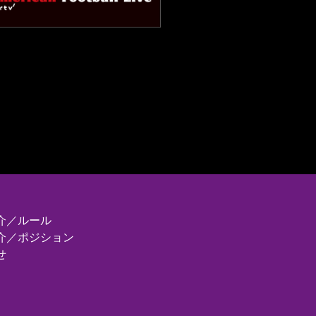
介／ルール
介／ポジション
せ