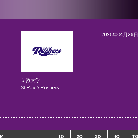
2026年04月26
立教大学
St.Paul’sRushers
AM
1Q
2Q
3Q
4Q
TO