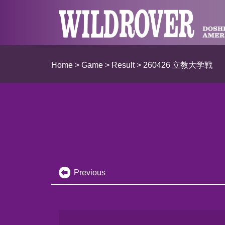
Home
>
Game
>
Result
> 260426 立教大学戦
Previous