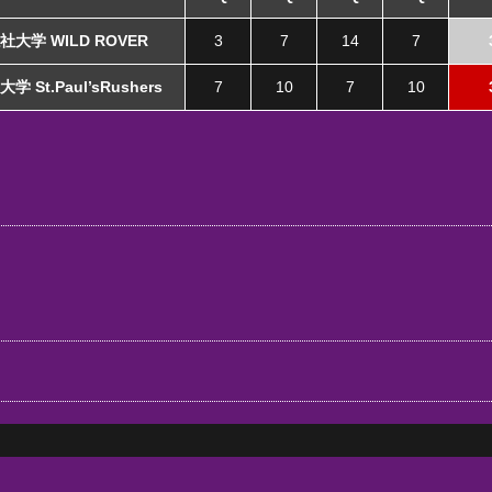
社大学 WILD ROVER
3
7
14
7
学 St.Paul’sRushers
7
10
7
10